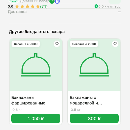
Домашний повар
(74)
5.0
0.0 км от вас
Доставка
—
Другие блюда этого повара
Сегодня с 20:00
Сегодня с 20:00
Баклажаны
Баклажаны с
фаршированные
моцареллой и
помидорами
0,6 кг
0,5 кг
1 050 ₽
800 ₽