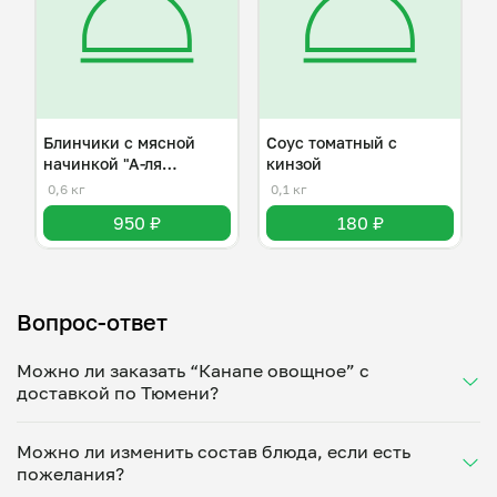
Блинчики с мясной
Соус томатный с
начинкой "А-ля
кинзой
болоньезе"
0,6 кг
0,1 кг
950 ₽
180 ₽
Вопрос-ответ
Можно ли заказать “Канапе овощное” с
доставкой по Тюмени?
Да, доставка на дом работает по всему городу!
Можно ли изменить состав блюда, если есть
Укажите удобное время — и получите свежее
пожелания?
домашнее блюдо в большой порции прямо с плиты.