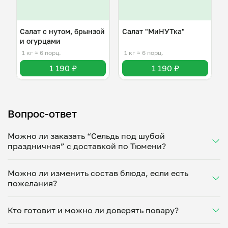
Салат с нутом, брынзой
Салат "МиНУТка"
и огурцами
1 кг
≈ 6 порц.
1 кг
≈ 6 порц.
1 190 ₽
1 190 ₽
Вопрос-ответ
Можно ли заказать “Сельдь под шубой
праздничная” с доставкой по Тюмени?
Да, доставка на дом работает по всему городу!
Можно ли изменить состав блюда, если есть
Укажите удобное время — и получите свежее
пожелания?
домашнее блюдо в большой порции прямо с плиты.
Герметичная упаковка сохраняет тепло до 90
Конечно! Анна Казарцева адаптирует блюдо под
минут. Статус заказа отслеживайте в личном
Кто готовит и можно ли доверять повару?
ваши предпочтения: уберет специи, снизит
кабинете, а с поваром можно связаться напрямую в
количество соли, сахара или заменит ингредиенты.
чате. Рекомендуем оформлять заказ заранее —