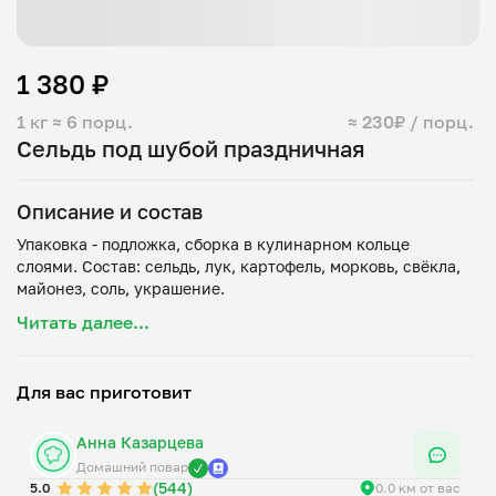
1 380 ₽
1 кг
≈ 6 порц.
≈ 230₽ / порц.
Сельдь под шубой праздничная
Описание и состав
Упаковка - подложка, сборка в кулинарном кольце
слоями. Состав: сельдь, лук, картофель, морковь, свёкла,
Читать далее...
Для вас приготовит
Анна Казарцева
Домашний повар
(544)
5.0
0.0 км от вас