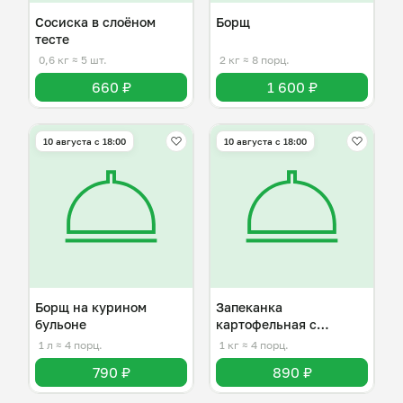
Сосиска в слоёном
Борщ
тесте
0,6 кг
≈ 5 шт.
2 кг
≈ 8 порц.
660 ₽
1 600 ₽
10 августа с 18:00
10 августа с 18:00
Борщ на курином
Запеканка
бульоне
картофельная с
куриным фаршем
1 л
≈ 4 порц.
1 кг
≈ 4 порц.
790 ₽
890 ₽