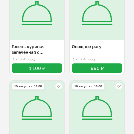
Голень куриная
Овощное рагу
запечённая с
картофелем
1 кг
≈ 4 порц.
1 кг
≈ 4 порц.
1 100 ₽
990 ₽
10 августа с 18:00
10 августа с 18:00