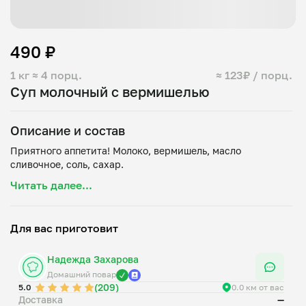
490 ₽
1 кг
≈ 4 порц.
≈ 123₽ / порц.
Суп молочный с вермишелью
Описание и состав
Приятного аппетита! Молоко, вермишель, масло
Читать далее...
Для вас приготовит
Надежда Захарова
Домашний повар
(209)
5.0
0.0 км от вас
Доставка
—