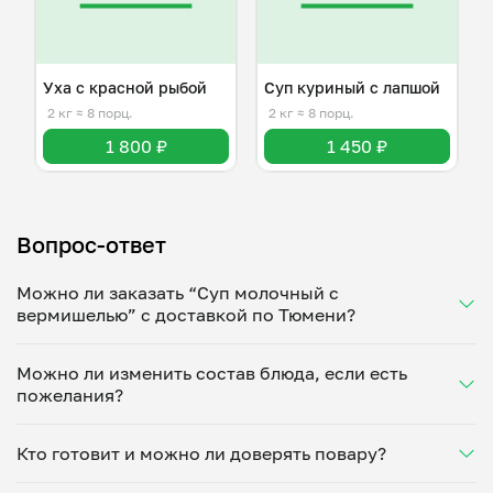
Уха с красной рыбой
Суп куриный с лапшой
2 кг
≈ 8 порц.
2 кг
≈ 8 порц.
1 800 ₽
1 450 ₽
Вопрос-ответ
Можно ли заказать “Суп молочный с
вермишелью” с доставкой по Тюмени?
Да, доставка на дом работает по всему городу!
Можно ли изменить состав блюда, если есть
Укажите удобное время — и получите свежее
пожелания?
домашнее блюдо в большой порции прямо с плиты.
Герметичная упаковка сохраняет тепло до 90
Конечно! Надежда Захарова адаптирует блюдо под
минут. Статус заказа отслеживайте в личном
Кто готовит и можно ли доверять повару?
ваши предпочтения: уберет специи, снизит
кабинете, а с поваром можно связаться напрямую в
количество соли, сахара или заменит ингредиенты.
чате. Рекомендуем оформлять заказ заранее —