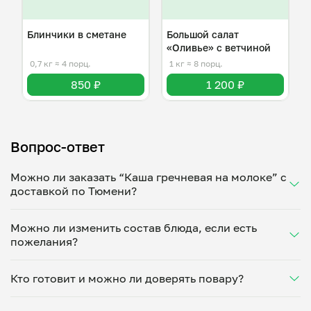
Блинчики в сметане
Большой салат
«Оливье» с ветчиной
0,7 кг
≈ 4 порц.
1 кг
≈ 8 порц.
850 ₽
1 200 ₽
Вопрос-ответ
Можно ли заказать “Каша гречневая на молоке” с
доставкой по Тюмени?
Да, доставка на дом работает по всему городу!
Можно ли изменить состав блюда, если есть
Укажите удобное время — и получите свежее
пожелания?
домашнее блюдо в большой порции прямо с плиты.
Герметичная упаковка сохраняет тепло до 90
Конечно! Татьяна Поляшова адаптирует блюдо под
минут. Статус заказа отслеживайте в личном
Кто готовит и можно ли доверять повару?
ваши предпочтения: уберет специи, снизит
кабинете, а с поваром можно связаться напрямую в
количество соли, сахара или заменит ингредиенты.
чате. Рекомендуем оформлять заказ заранее —
“Каша гречневая на молоке” готовит Татьяна
Укажите пожелания при оформлении или напишите