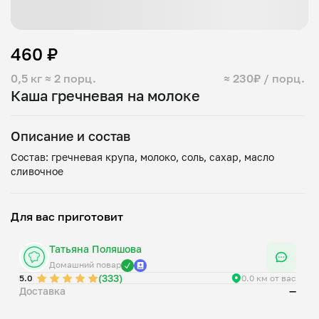
460 ₽
0,5 кг
≈ 2 порц.
≈ 230₽ / порц.
Каша гречневая на молоке
Описание и состав
Состав: гречневая крупа, молоко, соль, сахар, масло
Для вас приготовит
Татьяна Поляшова
Домашний повар
(333)
5.0
0.0 км от вас
Доставка
—