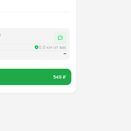
а
0.0 км от вас
—
549 ₽