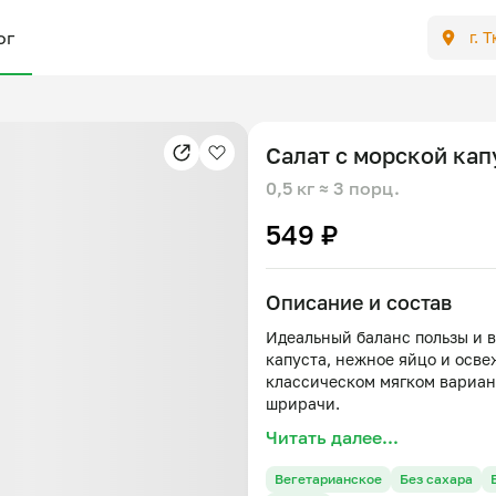
ог
г. 
Салат с морской кап
0,5 кг
≈ 3 порц.
549 ₽
Описание и состав
Идеальный баланс пользы и в
капуста, нежное яйцо и осв
классическом мягком вариан
шрирачи.
Читать далее...
Состав: морская капуста, яй
Вегетарианское
Без сахара