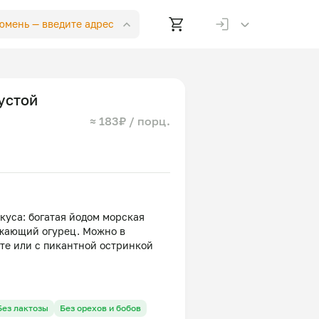
Тюмень —
введите адрес
устой
≈ 183₽ / порц.
куса: богатая йодом морская
ежающий огурец. Можно в
те или с пикантной остринкой
цо, огурец, майонез, лимонный
Без лактозы
Без орехов и бобов