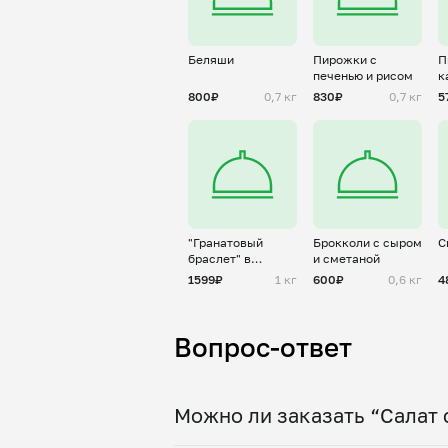
Беляши
Пирожки с
П
печенью и рисом
к
800₽
0,7 кг
830₽
0,7 кг
5
"Гранатовый
Брокколи с сыром
С
браслет" в
и сметаной
авторском
1599₽
1 кг
600₽
0,6 кг
4
исполнении
Вопрос-ответ
Можно ли заказать “Салат 