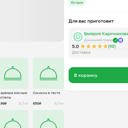
Острое
Для вас приготовит
Валерия Кадочников
Домашний повар
5.0
(50)
Доставка
В корзину
ареные мясные
Сосиски в тесте
отлеты
199₽
0,7 кг
650₽
0,7 кг