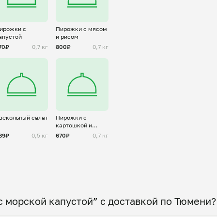
ирожки с
Пирожки с мясом
апустой
и рисом
70₽
0,7 кг
800₽
0,7 кг
векольный салат
Пирожки с
картошкой и
грибами
89₽
0,5 кг
670₽
0,7 кг
с морской капустой” с доставкой по Тюмени?