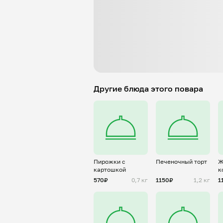
Другие блюда этого повара
Пирожки с
Печеночный торт
Ж
картошкой
к
570₽
0,7 кг
1150₽
1,2 кг
1