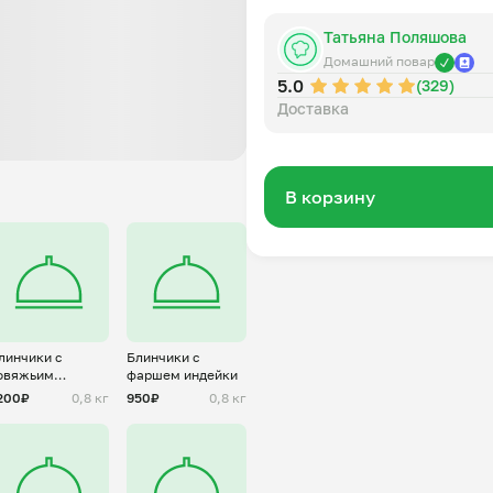
Татьяна Поляшова
Домашний повар
5.0
(329)
Доставка
В корзину
линчики с
Блинчики с
овяжьим
фаршем индейки
аршем
200₽
0,8 кг
950₽
0,8 кг