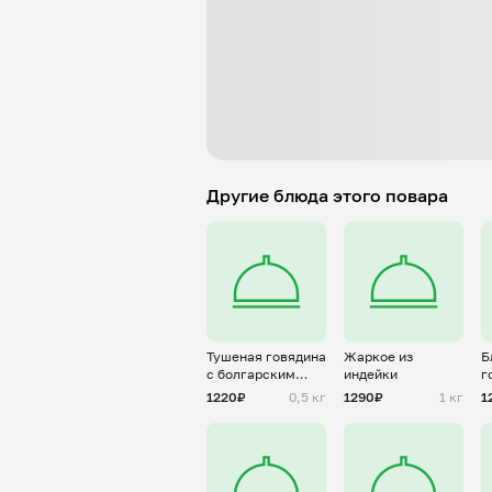
Другие блюда этого повара
Тушеная говядина
Жаркое из
Б
с болгарским
индейки
г
перцем
ф
1220₽
0,5 кг
1290₽
1 кг
1