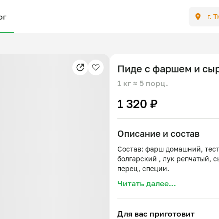
ог
г. 
Пиде с фаршем и сы
1 кг
≈ 5 порц.
1 320 ₽
Описание и состав
Состав: фарш домашний, тес
болгарский , лук репчатый, с
Читать далее...
Для вас приготовит