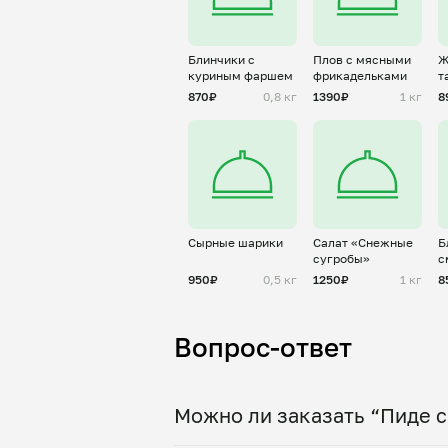
Блинчики с
Плов с мясными
Ж
куриным фаршем
фрикадельками
т
к
870₽
0,8 кг
1390₽
1 кг
8
г
Сырные шарики
Салат «Снежные
Б
сугробы»
с
950₽
0,5 кг
1250₽
1 кг
8
Вопрос-ответ
Можно ли заказать “Пиде с