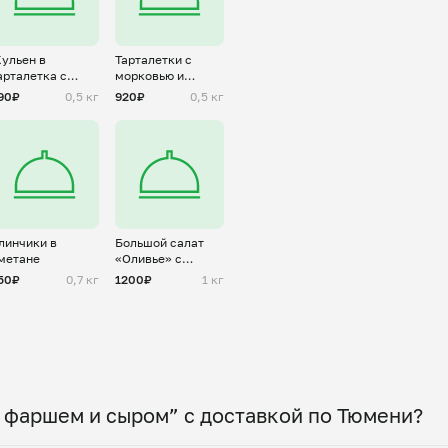
ульен в
Тарталетки с
арталетка с
морковью и
урицей и
сыром
90₽
0,5 кг
920₽
0,5 кг
рибами
линчики в
Большой салат
метане
«Оливье» с
ветчиной
50₽
0,7 кг
1200₽
1 кг
 фаршем и сыром” с доставкой по Тюмени?