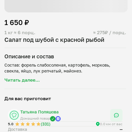
1 650 ₽
1 кг
≈ 6 порц.
≈ 275₽ / порц.
Салат под шубой с красной рыбой
Описание и состав
Состав: форель слабосоленая, картофель, морковь,
Читать далее...
Для вас приготовит
Татьяна Поляшова
Домашний повар
(331)
5.0
0.0 км от вас
Доставка
—