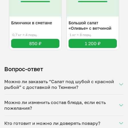
Блинчики в сметане
Большой салат
«Оливье» с ветчиной
0,7 кг
≈ 4 порц.
1 кг
≈ 8 порц.
850 ₽
1 200 ₽
Вопрос-ответ
Можно ли заказать “Салат под шубой с красной
рыбой” с доставкой по Тюмени?
Да, доставка на дом работает по всему городу!
Можно ли изменить состав блюда, если есть
Укажите удобное время — и получите свежее
пожелания?
домашнее блюдо в большой порции прямо с плиты.
Герметичная упаковка сохраняет тепло до 90
Конечно! Татьяна Поляшова адаптирует блюдо под
минут. Статус заказа отслеживайте в личном
Кто готовит и можно ли доверять повару?
ваши предпочтения: уберет специи, снизит
кабинете, а с поваром можно связаться напрямую в