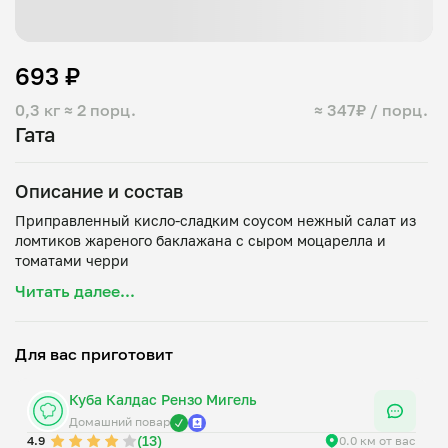
693 ₽
0,3 кг
≈ 2 порц.
≈ 347₽ / порц.
Гата
Описание и состав
Приправленный кисло-сладким соусом нежный салат из
ломтиков жареного баклажана с сыром моцарелла и
Читать далее...
Для вас приготовит
Куба Калдас Рензо Мигель
Домашний повар
(13)
4.9
0.0 км от вас