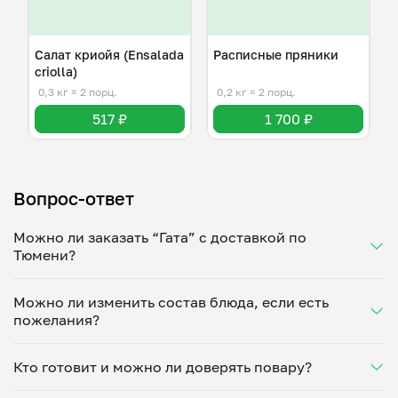
Салат криойя (Ensalada
Расписные пряники
criolla)
0,3 кг
≈ 2 порц.
0,2 кг
≈ 2 порц.
517 ₽
1 700 ₽
Вопрос-ответ
Можно ли заказать “Гата” с доставкой по
Тюмени?
Да, доставка на дом работает по всему городу!
Можно ли изменить состав блюда, если есть
Укажите удобное время — и получите свежее
пожелания?
домашнее блюдо в большой порции прямо с плиты.
Герметичная упаковка сохраняет тепло до 90
Конечно! Куба Калдас Рензо Мигель адаптирует
минут. Статус заказа отслеживайте в личном
Кто готовит и можно ли доверять повару?
блюдо под ваши предпочтения: уберет специи,
кабинете, а с поваром можно связаться напрямую в
снизит количество соли, сахара или заменит
чате. Рекомендуем оформлять заказ заранее —