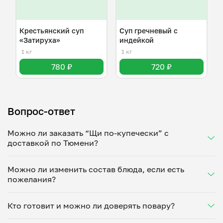
Крестьянский суп
Суп гречневый с
«Затируха»
индейкой
1 кг
1 кг
780 ₽
720 ₽
Вопрос-ответ
Можно ли заказать “Щи по-купечески” с
доставкой по Тюмени?
Да, доставка на дом работает по всему городу!
Можно ли изменить состав блюда, если есть
Укажите удобное время — и получите свежее
пожелания?
домашнее блюдо в большой порции прямо с плиты.
Герметичная упаковка сохраняет тепло до 90
Конечно! Елена Гайдарлы адаптирует блюдо под
минут. Статус заказа отслеживайте в личном
Кто готовит и можно ли доверять повару?
ваши предпочтения: уберет специи, снизит
кабинете, а с поваром можно связаться напрямую в
количество соли, сахара или заменит ингредиенты.
чате. Рекомендуем оформлять заказ заранее —