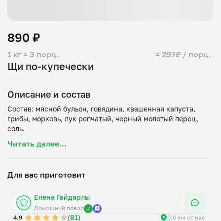
890 ₽
1 кг
≈ 3 порц.
≈ 297₽ / порц.
Щи по-купечески
Описание и состав
Состав: мясной бульон, говядина, квашенная капуста,
грибы, морковь, лук репчатый, черный молотый перец,
Читать далее...
Для вас приготовит
Елена Гайдарлы
Домашний повар
(81)
4.9
0.0 км от вас