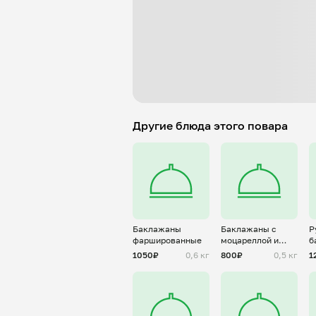
Другие блюда этого повара
Баклажаны
Баклажаны с
Р
фаршированные
моцареллой и
б
помидорами
р
1050₽
0,6 кг
800₽
0,5 кг
1
н