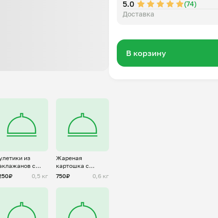
5.0
(74)
Доставка
В корзину
улетики из
Жареная
аклажанов с
картошка с
азнывми
солеными
250₽
0,5 кг
750₽
0,6 кг
ачинками
огурцами