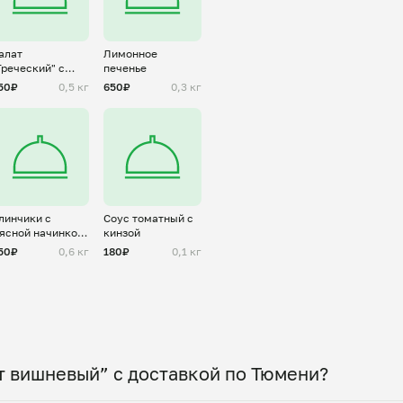
алат
Лимонное
Греческий" с
печенье
ухариками и
50₽
0,5 кг
650₽
0,3 кг
урицей
линчики с
Соус томатный с
ясной начинкой
кинзой
А-ля болоньезе"
50₽
0,6 кг
180₽
0,1 кг
т вишневый” с доставкой по Тюмени?