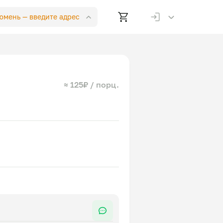
Тюмень —
введите адрес
≈ 125₽ / порц.