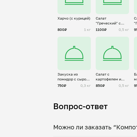
Харчо (с курицей)
Салат
С
"Греческий" с
"
тунцом
с
800₽
1 кг
1100₽
0,5 кг
9
к
Закуска из
Салат с
Б
помидор с сыром
картофелем и
м
и чесноком
грибами
"
750₽
0,3 кг
850₽
0,5 кг
9
Вопрос-ответ
Можно ли заказать “Компо