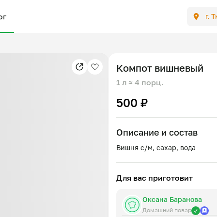
ог
г. 
Компот вишневый
1 л
≈ 4 порц.
500 ₽
Описание и состав
Для вас приготовит
Оксана Баранова
Домашний повар