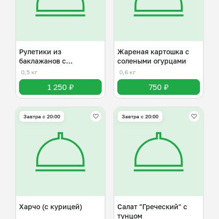
Рулетики из
Жареная картошка с
баклажанов с
солеными огурцами
разнывми начинками
0,5 кг
0,6 кг
1 250 ₽
750 ₽
Завтра c 20:00
Завтра c 20:00
Харчо (с курицей)
Салат "Греческий" с
тунцом