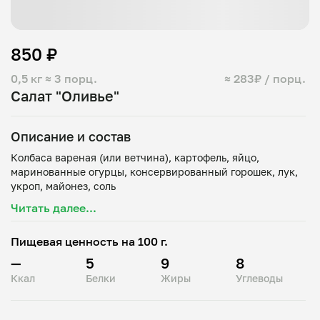
850 ₽
0,5 кг
≈ 3 порц.
≈ 283₽ / порц.
Салат "Оливье"
Описание и состав
Колбаса вареная (или ветчина), картофель, яйцо,
маринованные огурцы, консервированный горошек, лук,
Читать далее...
Пищевая ценность на 100 г.
—
5
9
8
Ккал
Белки
Жиры
Углеводы