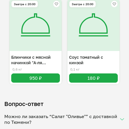
Завтра c 20:00
Завтра c 20:00
Блинчики с мясной
Соус томатный с
начинкой "А-ля
кинзой
болоньезе"
0,6 кг
0,1 кг
950 ₽
180 ₽
Вопрос-ответ
Можно ли заказать “Салат "Оливье"” с доставкой
по Тюмени?