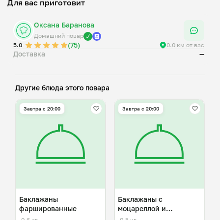
Для вас приготовит
Оксана Баранова
Домашний повар
(75)
5.0
0.0 км от вас
Доставка
—
Другие блюда этого повара
Завтра c 20:00
Завтра c 20:00
Баклажаны
Баклажаны с
фаршированные
моцареллой и
помидорами
0,6 кг
0,5 кг