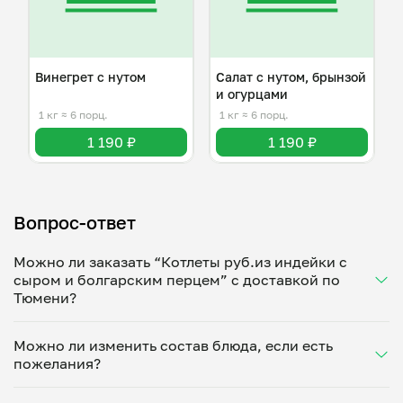
Винегрет с нутом
Салат с нутом, брынзой
и огурцами
1 кг
≈ 6 порц.
1 кг
≈ 6 порц.
1 190 ₽
1 190 ₽
Вопрос-ответ
Можно ли заказать “Котлеты руб.из индейки с
сыром и болгарским перцем” с доставкой по
Тюмени?
Да, доставка на дом работает по всему городу!
Можно ли изменить состав блюда, если есть
Укажите удобное время — и получите свежее
пожелания?
домашнее блюдо в большой порции прямо с плиты.
Герметичная упаковка сохраняет тепло до 90
Конечно! Анна Казарцева адаптирует блюдо под
минут. Статус заказа отслеживайте в личном