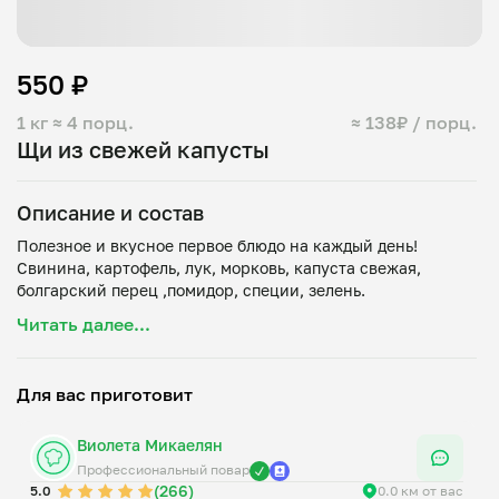
550 ₽
1 кг
≈ 4 порц.
≈ 138₽ / порц.
Щи из свежей капусты
Описание и состав
Полезное и вкусное первое блюдо на каждый день!
Свинина, картофель, лук, морковь, капуста свежая,
Читать далее...
Для вас приготовит
Виолета Микаелян
Профессиональный повар
(266)
5.0
0.0 км от вас