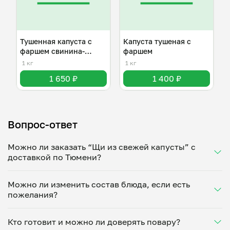
Тушенная капуста с
Капуста тушеная с
фаршем свинина-
фаршем
говядина
1 кг
1 кг
1 650 ₽
1 400 ₽
Вопрос-ответ
Можно ли заказать “Щи из свежей капусты” с
доставкой по Тюмени?
Да, доставка на дом работает по всему городу!
Можно ли изменить состав блюда, если есть
Укажите удобное время — и получите свежее
пожелания?
домашнее блюдо в большой порции прямо с плиты.
Герметичная упаковка сохраняет тепло до 90
Конечно! Виолета Микаелян адаптирует блюдо под
минут. Статус заказа отслеживайте в личном
Кто готовит и можно ли доверять повару?
ваши предпочтения: уберет специи, снизит
кабинете, а с поваром можно связаться напрямую в