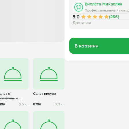
Виолета Микаелян
Профессиональный пова
5.0
(266)
Доставка
В корзину
алат с
Салат нисуаз
апеченным
артофелем
80₽
0,5 кг
870₽
0,3 кг