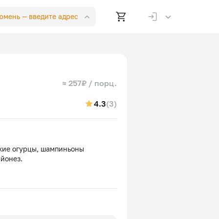
Тюмень —
введите адрес
≈ 257₽ / порц.
4.3
(3)
жие огурцы, шампиньоны