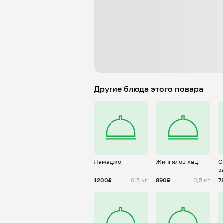
Другие блюда этого повара
Ламаджо
Жингялов хац
С
з
к
1200₽
0,5 кг
890₽
0,5 кг
7