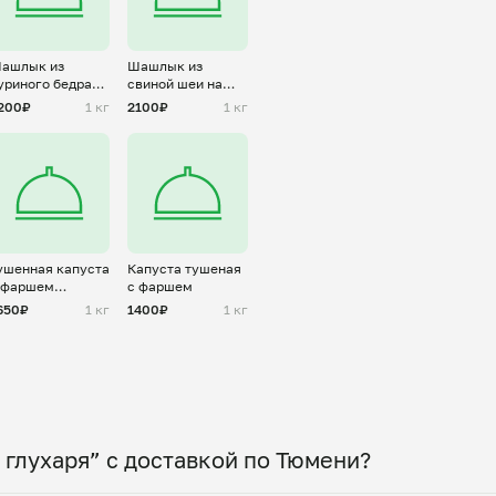
ашлык из
Шашлык из
уриного бедра
свиной шеи на
а мангале
мангале
200₽
1 кг
2100₽
1 кг
ушенная капуста
Капуста тушеная
 фаршем
с фаршем
винина-говядина
650₽
1 кг
1400₽
1 кг
 глухаря” с доставкой по Тюмени?