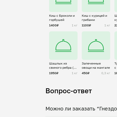
Киш с Броколи и
Киш с курицей и
Ш
горбушей
грибами
к
н
1400₽
1 кг
1100₽
1 кг
2
Шашлык из
Запеченные
Т
свиного ребра (
овощи на мангале
с
без картофеля)
с
1950₽
1 кг
450₽
0,3 кг
1
Вопрос-ответ
Можно ли заказать “Гнездо