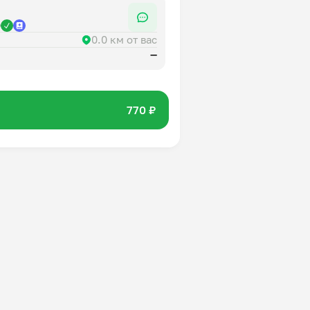
р
0.0 км от вас
—
770 ₽