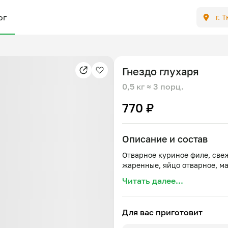
ог
г. 
Гнездо глухаря
0,5 кг
≈ 3 порц.
770 ₽
Описание и состав
Отварное куриное филе, све
Читать далее...
Для вас приготовит