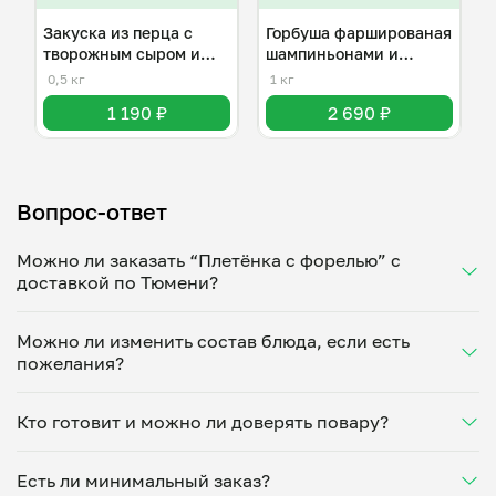
Закуска из перца с
Горбуша фаршированая
творожным сыром и
шампиньонами и
орехами .
моцарелла .
0,5 кг
1 кг
1 190 ₽
2 690 ₽
Вопрос-ответ
Можно ли заказать “Плетёнка с форелью” с
доставкой по Тюмени?
Да, доставка на дом работает по всему городу!
Можно ли изменить состав блюда, если есть
Укажите удобное время — и получите свежее
пожелания?
домашнее блюдо в большой порции прямо с плиты.
Герметичная упаковка сохраняет тепло до 90
Конечно! Светлана Хабарова адаптирует блюдо под
минут. Статус заказа отслеживайте в личном
Кто готовит и можно ли доверять повару?
ваши предпочтения: уберет специи, снизит
кабинете, а с поваром можно связаться напрямую в
количество соли, сахара или заменит ингредиенты.
чате. Рекомендуем оформлять заказ заранее —
“Плетёнка с форелью” готовит Светлана Хабарова —
Укажите пожелания при оформлении или напишите
утром на вечер или сегодня на завтра.
Есть ли минимальный заказ?
проверенный повар из г.Тюмень. Каждый повар
напрямую в чат — домашние блюда готовятся