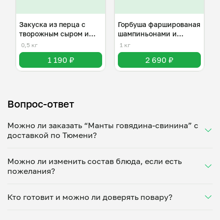
Закуска из перца с
Горбуша фаршированая
творожным сыром и
шампиньонами и
орехами .
моцарелла .
0,5 кг
1 кг
1 190 ₽
2 690 ₽
Вопрос-ответ
Можно ли заказать “Манты говядина-свинина” с
доставкой по Тюмени?
Да, доставка на дом работает по всему городу!
Можно ли изменить состав блюда, если есть
Укажите удобное время — и получите свежее
пожелания?
домашнее блюдо в большой порции прямо с плиты.
Герметичная упаковка сохраняет тепло до 90
Конечно! Светлана Хабарова адаптирует блюдо под
минут. Статус заказа отслеживайте в личном
Кто готовит и можно ли доверять повару?
ваши предпочтения: уберет специи, снизит
кабинете, а с поваром можно связаться напрямую в
количество соли, сахара или заменит ингредиенты.
чате. Рекомендуем оформлять заказ заранее —
“Манты говядина-свинина” готовит Светлана
Укажите пожелания при оформлении или напишите