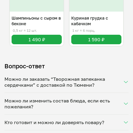
Шампиньоны с сыром в
Куриная грудка с
беконе
кабачком
0,5 кг
≈ 12 шт.
1 кг
≈ 6 порц.
1 490 ₽
1 590 ₽
Вопрос-ответ
Можно ли заказать “Творожная запеканка
сердечками” с доставкой по Тюмени?
Да, доставка на дом работает по всему городу!
Можно ли изменить состав блюда, если есть
Укажите удобное время — и получите свежее
пожелания?
домашнее блюдо в большой порции прямо с плиты.
Герметичная упаковка сохраняет тепло до 90
Конечно! Елена Васильева адаптирует блюдо под
минут. Статус заказа отслеживайте в личном
Кто готовит и можно ли доверять повару?
ваши предпочтения: уберет специи, снизит
кабинете, а с поваром можно связаться напрямую в
количество соли, сахара или заменит ингредиенты.
чате. Рекомендуем оформлять заказ заранее —