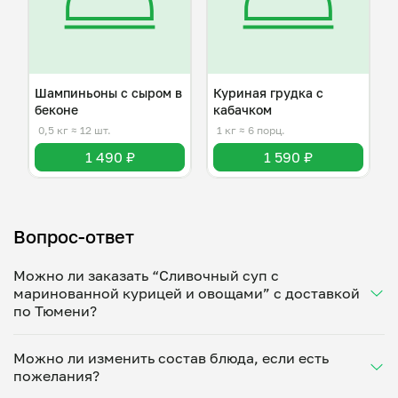
Шампиньоны с сыром в
Куриная грудка с
беконе
кабачком
0,5 кг
≈ 12 шт.
1 кг
≈ 6 порц.
1 490 ₽
1 590 ₽
Вопрос-ответ
Можно ли заказать “Сливочный суп с
маринованной курицей и овощами” с доставкой
по Тюмени?
Да, доставка на дом работает по всему городу!
Можно ли изменить состав блюда, если есть
Укажите удобное время — и получите свежее
пожелания?
домашнее блюдо в большой порции прямо с плиты.
Герметичная упаковка сохраняет тепло до 90