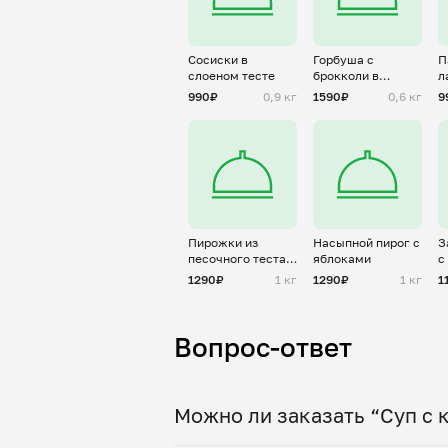
Сосиски в
Горбуша с
П
слоеном тесте
брокколи в
л
сливках
т
990₽
0,9 кг
1590₽
0,6 кг
9
н
Пирожки из
Насыпной пирог с
З
песочного теста с
яблоками
с
яблоком
с
1290₽
1 кг
1290₽
1 кг
1
.
Вопрос-ответ
Можно ли заказать “Суп с 