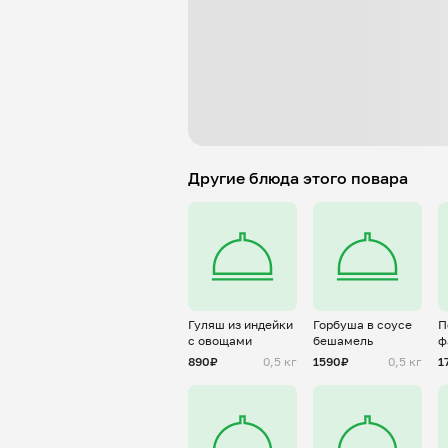
Другие блюда этого повара
Гуляш из индейки
Горбуша в соусе
П
с овощами
бешамель
ф
т
890₽
0,5 кг
1590₽
0,5 кг
1