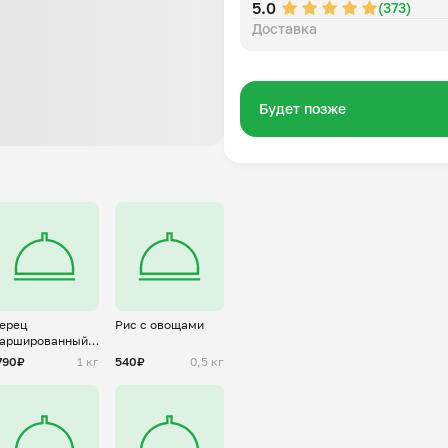
5.0
(373)
Доставка
Будет позже
ерец
Рис с овощами
аршированный в
есте
790₽
1 кг
540₽
0,5 кг