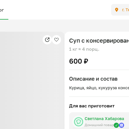
ог
г. 
Суп с консервирова
1 кг
≈ 4 порц.
600 ₽
Описание и состав
Для вас приготовит
Светлана Хабарова
Домашний повар