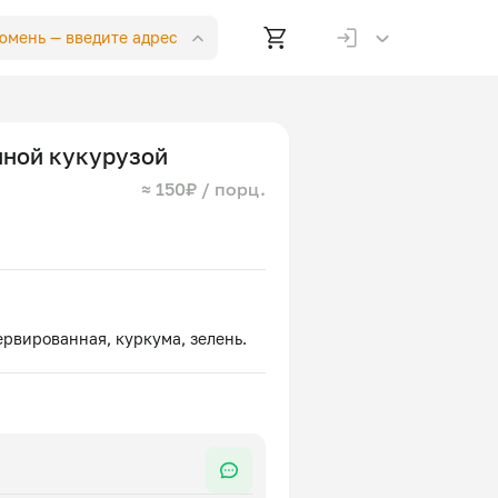
Тюмень —
введите адрес
нной кукурузой
≈ 150₽ / порц.