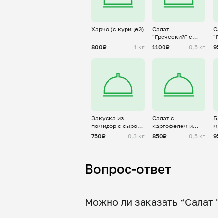
Харчо (с курицей)
Салат
С
"Греческий" с
"
тунцом
с
800₽
1 кг
1100₽
0,5 кг
9
к
Закуска из
Салат с
Б
помидор с сыром
картофелем и
м
и чесноком
грибами
"
750₽
0,3 кг
850₽
0,5 кг
9
Вопрос-ответ
Можно ли заказать “Салат 