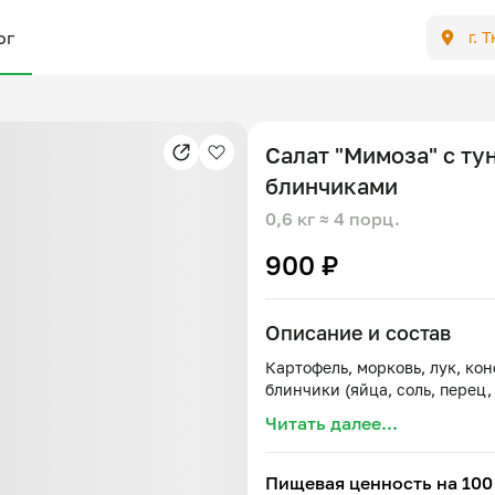
ог
г. 
Салат "Мимоза" с ту
блинчиками
0,6 кг
≈ 4 порц.
900 ₽
Описание и состав
Картофель, морковь, лук, ко
Читать далее...
Пищевая ценность на 100 