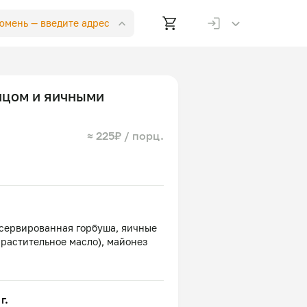
Тюмень —
введите адрес
нцом и яичными
≈ 225₽ / порц.
нсервированная горбуша, яичные
г.