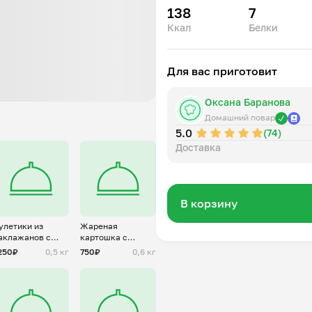
138
7
Ккал
Белки
Для вас приготовит
Оксана Баранова
Домашний повар
5.0
(74)
Доставка
В корзину
улетики из
Жареная
аклажанов с
картошка с
азнывми
солеными
250₽
0,5 кг
750₽
0,6 кг
ачинками
огурцами