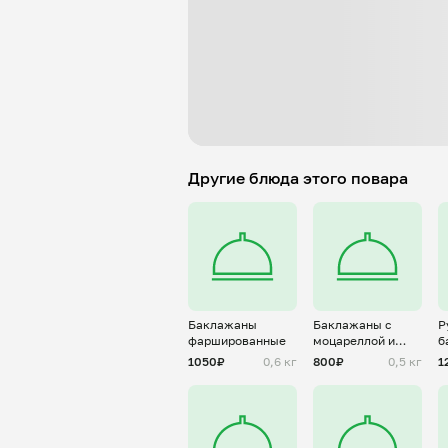
Другие блюда этого повара
Баклажаны
Баклажаны с
Р
фаршированные
моцареллой и
б
помидорами
р
1050₽
0,6 кг
800₽
0,5 кг
1
н