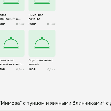
алат
Лимонное
Греческий" с
печенье
ухариками и
50₽
0,5 кг
650₽
0,3 кг
урицей
линчики с
Соус томатный с
ясной начинкой
кинзой
А-ля болоньезе"
50₽
0,6 кг
180₽
0,1 кг
"Мимоза" с тунцом и яичными блинчиками” с