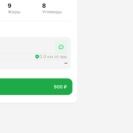
9
8
Жиры
Углеводы
0.0 км от вас
—
900 ₽