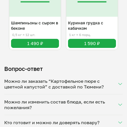
Шампиньоны с сыром в
Куриная грудка с
беконе
кабачком
0,5 кг
≈ 12 шт.
1 кг
≈ 6 порц.
1 490 ₽
1 590 ₽
Вопрос-ответ
Можно ли заказать “Картофельное пюре с
цветной капустой” с доставкой по Тюмени?
Да, доставка на дом работает по всему городу!
Можно ли изменить состав блюда, если есть
Укажите удобное время — и получите свежее
пожелания?
домашнее блюдо в большой порции прямо с плиты.
Герметичная упаковка сохраняет тепло до 90
Конечно! Елена Васильева адаптирует блюдо под
минут. Статус заказа отслеживайте в личном
Кто готовит и можно ли доверять повару?
ваши предпочтения: уберет специи, снизит
кабинете, а с поваром можно связаться напрямую в