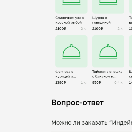
Сливочная уха с
Шурпа с
Т
красной рыбой
говядиной
ш
2100₽
2 кг
2100₽
2 кг
1
Фунчоза с
Тайская лепешка
Ш
курицей и
с бананом и
с
овощами под
сгущенкой
1390₽
1 кг
950₽
0,4 кг
1
терияки
Вопрос-ответ
Можно ли заказать “Индейк