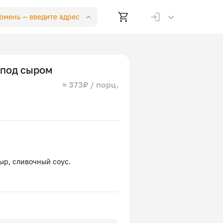
Тюмень —
введите адрес
 под сыром
≈ 373₽ / порц.