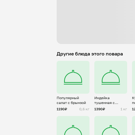
Другие блюда этого повара
Популярный
Индейка
К
салат с брынзой
тушенная с
п
зажаркой и
о
1190₽
0,6 кг
1390₽
1 кг
1
овощами