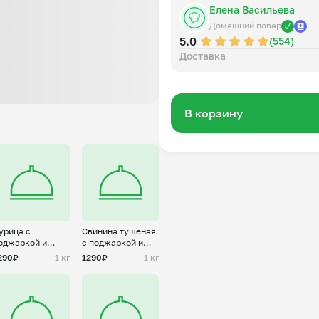
Елена Васильева
Домашний повар
5.0
(554)
Доставка
В корзину
урица с
Свинина тушеная
оджаркой и
с поджаркой и
вощами
овощами
290₽
1 кг
1290₽
1 кг