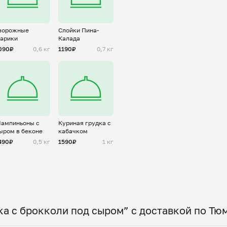
ворожные
Слойки Пина-
арики
Калада
090₽
0,6 кг
1190₽
0,7 кг
ампиньоны с
Куриная грудка с
ыром в беконе
кабачком
490₽
0,5 кг
1590₽
1 кг
а с брокколи под сыром” с доставкой по Тю