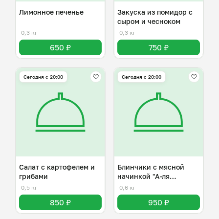
Лимонное печенье
Закуска из помидор с
сыром и чесноком
0,3 кг
0,3 кг
650 ₽
750 ₽
Сегодня с 20:00
Сегодня с 20:00
Салат с картофелем и
Блинчики с мясной
грибами
начинкой "А-ля
болоньезе"
0,5 кг
0,6 кг
850 ₽
950 ₽