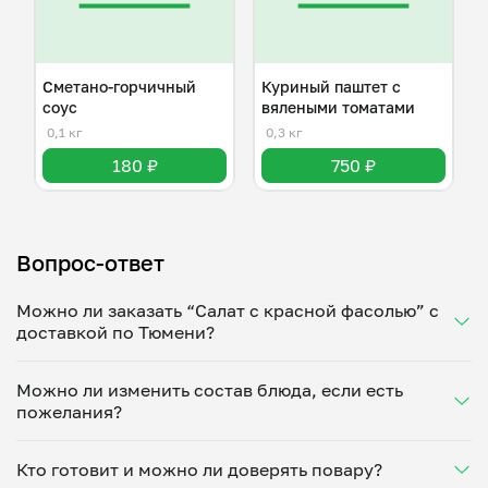
Сметано-горчичный
Куриный паштет с
соус
вялеными томатами
0,1 кг
0,3 кг
180 ₽
750 ₽
Вопрос-ответ
Можно ли заказать “Салат с красной фасолью” с
доставкой по Тюмени?
Да, доставка на дом работает по всему городу!
Можно ли изменить состав блюда, если есть
Укажите удобное время — и получите свежее
пожелания?
домашнее блюдо в большой порции прямо с плиты.
Герметичная упаковка сохраняет тепло до 90
Конечно! Оксана Баранова адаптирует блюдо под
минут. Статус заказа отслеживайте в личном
Кто готовит и можно ли доверять повару?
ваши предпочтения: уберет специи, снизит
кабинете, а с поваром можно связаться напрямую в