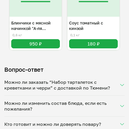
Блинчики с мясной
Соус томатный с
начинкой "А-ля
кинзой
болоньезе"
0,6 кг
0,1 кг
950 ₽
180 ₽
Вопрос-ответ
Можно ли заказать “Набор тарталеток с
креветками и черри” с доставкой по Тюмени?
Да, доставка на дом работает по всему городу!
Можно ли изменить состав блюда, если есть
Укажите удобное время — и получите свежее
пожелания?
домашнее блюдо в большой порции прямо с плиты.
Герметичная упаковка сохраняет тепло до 90
Конечно! Оксана Баранова адаптирует блюдо под
минут. Статус заказа отслеживайте в личном
Кто готовит и можно ли доверять повару?
ваши предпочтения: уберет специи, снизит
кабинете, а с поваром можно связаться напрямую в