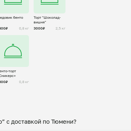
едовик бенто
Торт "Шоколад-
вишня"
400₽
0,8 кг
3000₽
2,5 кг
енто-торт
Сникерс»
800₽
0,8 кг
” с доставкой по Тюмени?