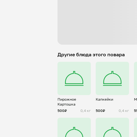
Другие блюда этого повара
Пирожное
Капкейки
М
Картошка
500₽
0,4 кг
500₽
0,4 кг
5