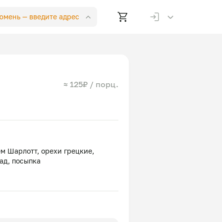
Тюмень —
введите адрес
≈ 125₽ / порц.
м Шарлотт, орехи грецкие,