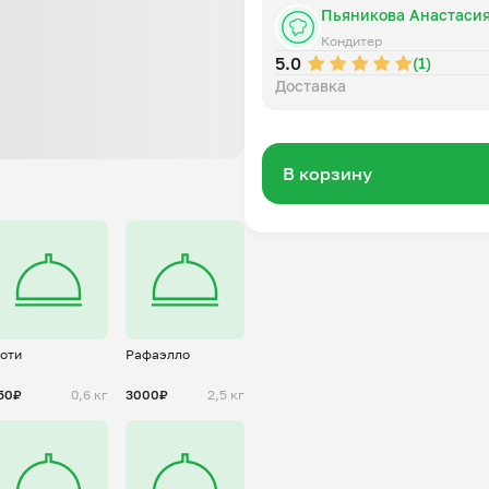
Пьяникова Анастаси
Кондитер
5.0
(1)
Доставка
В корзину
оти
Рафаэлло
50₽
0,6 кг
3000₽
2,5 кг