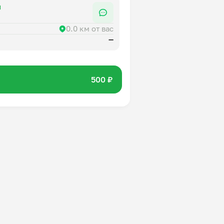
я
0.0 км от вас
—
500 ₽