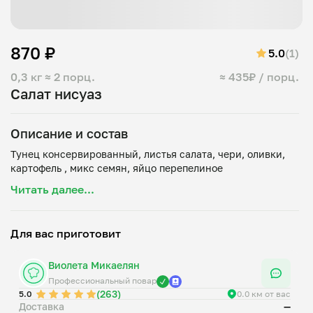
870 ₽
5.0
(1)
0,3 кг
≈ 2 порц.
≈ 435₽ / порц.
Салат нисуаз
Описание и состав
Тунец консервированный, листья салата, чери, оливки,
Читать далее...
Для вас приготовит
Виолета Микаелян
Профессиональный повар
(263)
5.0
0.0 км от вас
Доставка
—