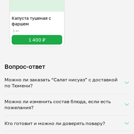
Капуста тушеная с
фаршем
1 кг
1 400 ₽
Вопрос-ответ
Можно ли заказать “Салат нисуаз” с доставкой
по Тюмени?
Да, доставка на дом работает по всему городу!
Можно ли изменить состав блюда, если есть
Укажите удобное время — и получите свежее
пожелания?
домашнее блюдо в большой порции прямо с плиты.
Герметичная упаковка сохраняет тепло до 90
Конечно! Виолета Микаелян адаптирует блюдо под
минут. Статус заказа отслеживайте в личном
Кто готовит и можно ли доверять повару?
ваши предпочтения: уберет специи, снизит
кабинете, а с поваром можно связаться напрямую в
количество соли, сахара или заменит ингредиенты.
чате. Рекомендуем оформлять заказ заранее —