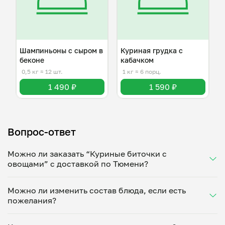
Шампиньоны с сыром в
Куриная грудка с
беконе
кабачком
0,5 кг
≈ 12 шт.
1 кг
≈ 6 порц.
1 490 ₽
1 590 ₽
Вопрос-ответ
Можно ли заказать “Куриные биточки с
овощами” с доставкой по Тюмени?
Да, доставка на дом работает по всему городу!
Можно ли изменить состав блюда, если есть
Укажите удобное время — и получите свежее
пожелания?
домашнее блюдо в большой порции прямо с плиты.
Герметичная упаковка сохраняет тепло до 90
Конечно! Елена Васильева адаптирует блюдо под
минут. Статус заказа отслеживайте в личном