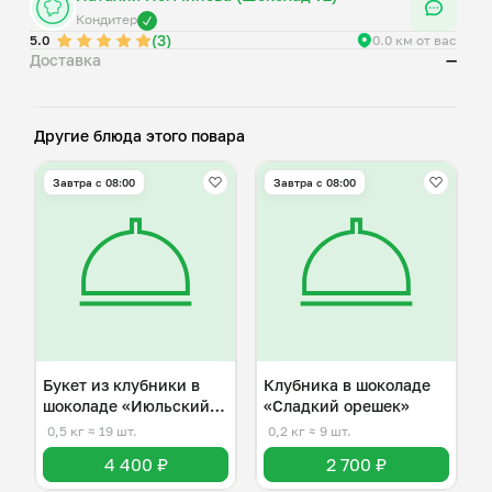
Кондитер
(3)
5.0
0.0 км от вас
Доставка
—
Другие блюда этого повара
Завтра c 08:00
Завтра c 08:00
Букет из клубники в
Клубника в шоколаде
шоколаде «Июльский
«Сладкий орешек»
день»
0,5 кг
≈ 19 шт.
0,2 кг
≈ 9 шт.
4 400 ₽
2 700 ₽