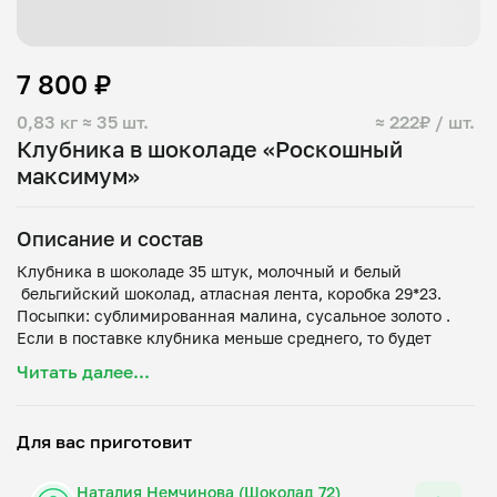
7 800 ₽
0,83 кг
≈ 35 шт.
≈ 222₽ / шт.
Клубника в шоколаде «Роскошный
максимум»
Описание и состав
Клубника в шоколаде 35 штук, молочный и белый
бельгийский шоколад, атласная лента, коробка 29*23.
Посыпки: сублимированная малина, сусальное золото .
Если в поставке клубника меньше среднего, то будет
больше ягод в наборе. Напоминаем, что срок хранения
Читать далее...
клубники в шоколаде 1 сутки, хранить в холодильнике
при температуре +2 +6 градусов. Коробка может
Для вас приготовит
Наталия Немчинова (Шоколад 72)