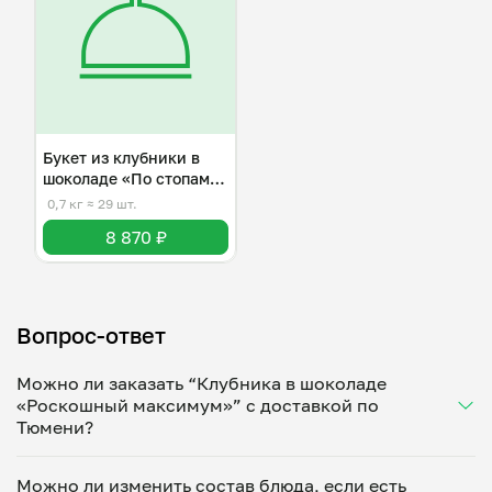
Букет из клубники в
шоколаде «По стопам
любви»
0,7 кг
≈ 29 шт.
8 870 ₽
Вопрос-ответ
Можно ли заказать “Клубника в шоколаде
«Роскошный максимум»” с доставкой по
Тюмени?
Да, доставка на дом работает по всему городу!
Можно ли изменить состав блюда, если есть
Укажите удобное время — и получите свежее