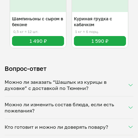
Шампиньоны с сыром в
Куриная грудка с
беконе
кабачком
0,5 кг
≈ 12 шт.
1 кг
≈ 6 порц.
1 490 ₽
1 590 ₽
Вопрос-ответ
Можно ли заказать “Шашлык из курицы в
духовке” с доставкой по Тюмени?
Да, доставка на дом работает по всему городу!
Можно ли изменить состав блюда, если есть
Укажите удобное время — и получите свежее
пожелания?
домашнее блюдо в большой порции прямо с плиты.
Герметичная упаковка сохраняет тепло до 90
Конечно! Елена Васильева адаптирует блюдо под
минут. Статус заказа отслеживайте в личном
Кто готовит и можно ли доверять повару?
ваши предпочтения: уберет специи, снизит
кабинете, а с поваром можно связаться напрямую в
количество соли, сахара или заменит ингредиенты.
чате. Рекомендуем оформлять заказ заранее —