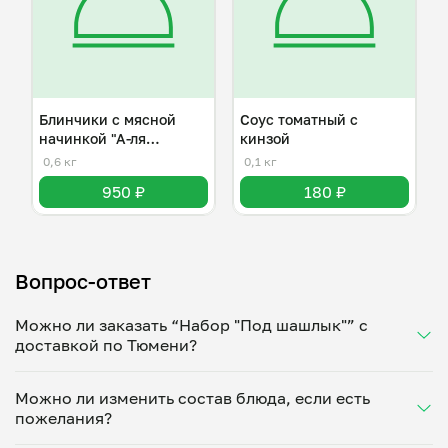
Блинчики с мясной
Соус томатный с
начинкой "А-ля
кинзой
болоньезе"
0,6 кг
0,1 кг
950 ₽
180 ₽
Вопрос-ответ
Можно ли заказать “Набор "Под шашлык"” с
доставкой по Тюмени?
Да, доставка на дом работает по всему городу!
Можно ли изменить состав блюда, если есть
Укажите удобное время — и получите свежее
пожелания?
домашнее блюдо в большой порции прямо с плиты.
Герметичная упаковка сохраняет тепло до 90