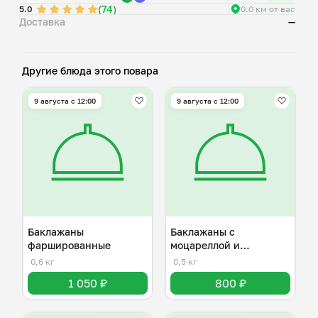
(74)
5.0
0.0 км от вас
Доставка
—
Другие блюда этого повара
9 августа с 12:00
9 августа с 12:00
Баклажаны
Баклажаны с
фаршированные
моцареллой и
помидорами
0,6 кг
0,5 кг
1 050 ₽
800 ₽