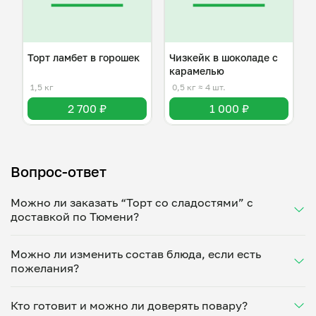
Торт ламбет в горошек
Чизкейк в шоколаде с
карамелью
1,5 кг
0,5 кг
≈ 4 шт.
2 700 ₽
1 000 ₽
Вопрос-ответ
Можно ли заказать “Торт со сладостями” с
доставкой по Тюмени?
Да, доставка на дом работает по всему городу!
Можно ли изменить состав блюда, если есть
Укажите удобное время — и получите свежее
пожелания?
домашнее блюдо в большой порции прямо с плиты.
Герметичная упаковка сохраняет тепло до 90
Конечно! Кондитерский цех «Создаём» адаптирует
минут. Статус заказа отслеживайте в личном
Кто готовит и можно ли доверять повару?
блюдо под ваши предпочтения: уберет специи,
кабинете, а с поваром можно связаться напрямую в