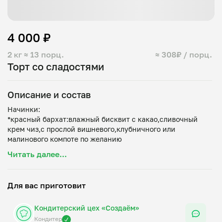
4 000 ₽
2 кг
≈ 13 порц.
≈ 308₽ / порц.
Торт со сладостями
Описание и состав
Начинки:
*красный бархат:влажный бисквит с какао,сливочный
крем чиз,с прослой вишневого,клубничного или
малинового компоте по желанию
*Шоколадный:насыщенные шоколадные коржи,
Читать далее...
шоколадный крем чиз,шоколадная намелака или
шоколадная карамель
*Топленое молоко:мягкий, бисквит на сгущённом молоке с
Для вас приготовит
молочной пропиткой, ванильный кремчиз с
прослойкой(клубника,малина на выбор)
Кондитерский цех «Создаём»
*Смородина-лимон-клубника:лимонный бисквит,
смородиновый крем чиз с прослойкой клубничного
Кондитер