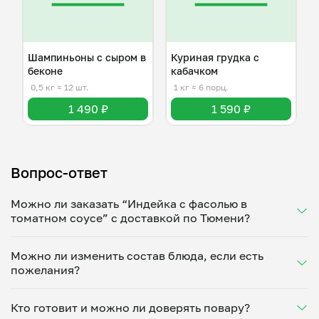
Шампиньоны с сыром в
Куриная грудка с
беконе
кабачком
0,5 кг
≈ 12 шт.
1 кг
≈ 6 порц.
1 490 ₽
1 590 ₽
Вопрос-ответ
Можно ли заказать “Индейка с фасолью в
томатном соусе” с доставкой по Тюмени?
Да, доставка на дом работает по всему городу!
Можно ли изменить состав блюда, если есть
Укажите удобное время — и получите свежее
пожелания?
домашнее блюдо в большой порции прямо с плиты.
Герметичная упаковка сохраняет тепло до 90
Конечно! Елена Васильева адаптирует блюдо под
минут. Статус заказа отслеживайте в личном
Кто готовит и можно ли доверять повару?
ваши предпочтения: уберет специи, снизит
кабинете, а с поваром можно связаться напрямую в