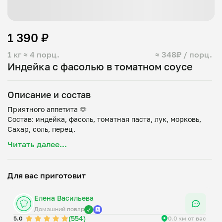
1 390 ₽
1 кг
≈ 4 порц.
≈ 348₽ / порц.
Индейка с фасолью в томатном соусе
Описание и состав
Приятного аппетита 🫶
Состав: индейка, фасоль, томатная паста, лук, морковь,
Читать далее...
Для вас приготовит
Елена Васильева
Домашний повар
(554)
5.0
0.0 км от вас