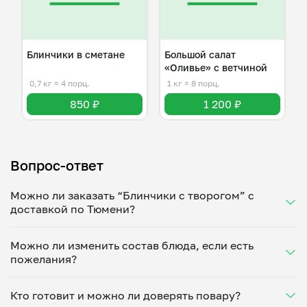
Блинчики в сметане
Большой салат
«Оливье» с ветчиной
0,7 кг
≈ 4 порц.
1 кг
≈ 8 порц.
850 ₽
1 200 ₽
Вопрос-ответ
Можно ли заказать “Блинчики с творогом” с
доставкой по Тюмени?
Да, доставка на дом работает по всему городу!
Можно ли изменить состав блюда, если есть
Укажите удобное время — и получите свежее
пожелания?
домашнее блюдо в большой порции прямо с плиты.
Герметичная упаковка сохраняет тепло до 90
Конечно! Татьяна Поляшова адаптирует блюдо под
минут. Статус заказа отслеживайте в личном
Кто готовит и можно ли доверять повару?
ваши предпочтения: уберет специи, снизит
кабинете, а с поваром можно связаться напрямую в