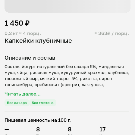
1 450 ₽
0,2 кг
≈ 4 порц.
≈ 363₽ / порц.
Капкейки клубничные
Описание и состав
Состав: йогурт натуральный без сахара 5%, миндальная
мука, яйца, рисовая мука, кукурузный крахмал, клубника,
творожный сыр, мягкий творог 5%, рикотта, сироп
топинамбура, пребиосвит (эритрит, лактулоза,
сукралоза), кокосовое масло, разрыхлитель, сода, ваниль.
Читать далее...
Без сахара
Без глютена
Пищевая ценность на 100 г.
—
8
8
17