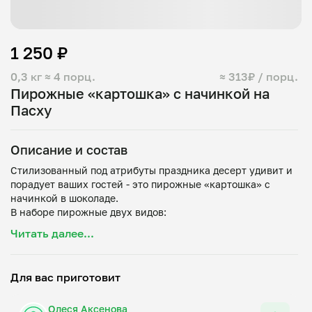
1 250 ₽
0,3 кг
≈ 4 порц.
≈ 313₽ / порц.
Пирожные «картошка» с начинкой на
Пасху
Описание и состав
Стилизованный под атрибуты праздника десерт удивит и
порадует ваших гостей - это пирожные «картошка» с
начинкой в шоколаде.
В наборе пирожные двух видов:
- шоколадная картошка со сливочным кремом и каплей
Читать далее...
коньяка, начинка - шоколадный ганаш «кофе-боб тонка»:
благородно, ароматно, насыщенно.
- ванильная картошка со сливочным кремом с лимонной
Для вас приготовит
ноткой и шоколадной начинкой «ягодный ганаш»: ярко,
сочно, живо.
Олеся Аксенова
В коробке 4 пирожных с начинкой (2-2) и еще 4