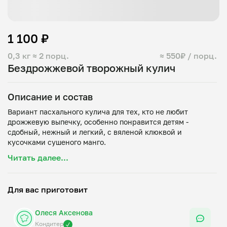
1 100 ₽
0,3 кг
≈ 2 порц.
≈ 550₽ / порц.
Бездрожжевой творожный кулич
Описание и состав
Вариант пасхального кулича для тех, кто не любит
дрожжевую выпечку, особенно понравится детям -
сдобный, нежный и легкий, с вяленой клюквой и
кусочками сушеного манго.
Украшен маршмелло-глазурью и шоколадной фигуркой.
Читать далее...
Размер кулича - 9 см в диаметре, ок 10-11 см высотой.
Состав: мука пшеничная, яйца куриные, творог 9%, масло
сливочное, ванильный экстракт, разрыхлитель, манго
Для вас приготовит
сушеное, сушеная клюква, сахар, цедра лимона, желатин,
шоколад белый, шоколадные шарики.
Олеся Аксенова
Кондитер