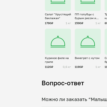
Салат "Хрустящий
ПП голубцы с
Т
баклажан"
бурым рисом и
к
руб.индейкой
1790₽
1 кг
1590₽
1 кг
6
Куриное филе на
Винегрет с нутом
С
гриле
б
о
1120₽
0,6 кг
1190₽
1 кг
1
Вопрос-ответ
Можно ли заказать “Малыш