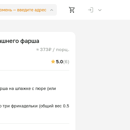
Тюмень —
введите адрес
ашнего фарша
≈ 373₽ / порц.
5.0
(6)
рша на шпажке с пюре (или
 три фрикадельки (общий вес 0.5