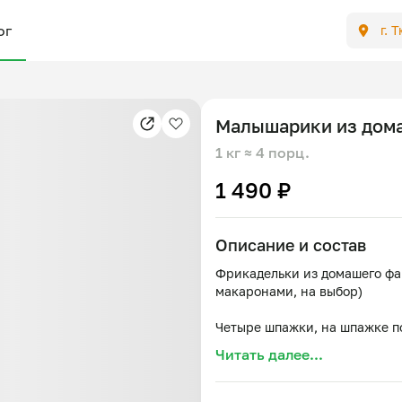
ог
г. 
Малышарики из дом
1 кг
≈ 4 порц.
1 490 ₽
Описание и состав
Фрикадельки из домашего фа
макаронами, на выбор)
Четыре шпажки, на шпажке по
кг)
Читать далее...
Пюре или макароны 0.5 кг