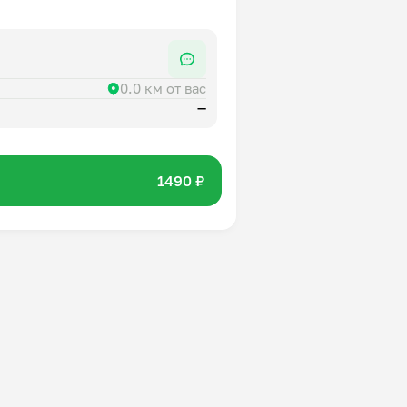
 курица, лук, батон, молоко,
0.0 км от вас
—
1490 ₽