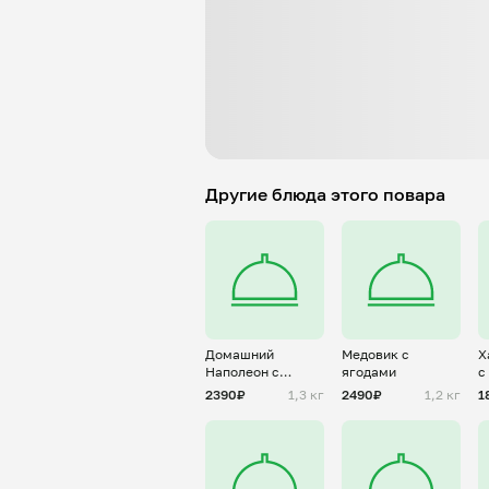
Другие блюда этого повара
Домашний
Медовик с
Х
Наполеон с
ягодами
с
ягодами
2390₽
1,3 кг
2490₽
1,2 кг
1