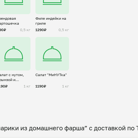
рендовая
Филе индейки на
артошечка
гриле
90₽
0,5 кг
1290₽
0,5 кг
алат с нутом,
Салат "МиНУТка"
рынзой и
гурцами
190₽
1 кг
1190₽
1 кг
арики из домашнего фарша” с доставкой по