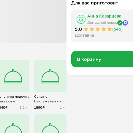
Для вас приготовит
Состав: свинина+индейка или
соль, специи.
Анна Казарцева
Домашний повар
5.0
(545)
Доставка
В корзину
ачапури лодочка
Салат с
 лососем
баклажанами и
творожным
840₽
1,2 кг
1890₽
1 кг
сыром