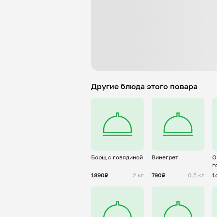
Другие блюда этого повара
Борщ с говядиной
Винегрет
О
г
(
1890₽
2 кг
790₽
0,5 кг
1