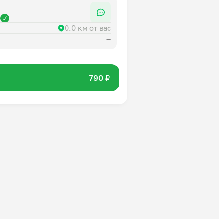
р
0.0 км от вас
—
790 ₽