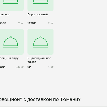
олянка
Борщ постный
690₽
2 кг
1190₽
2 кг
вощи на пару
Индивидуальное
блюдо
90₽
0,5 кг
1₽
1 кг
овощной” с доставкой по Тюмени?