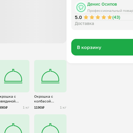
Денис Осипов
Профессиональный пова
5.0
(43)
Доставка
В корзину
крошка с
Окрошка с
овядиной
колбасой
нарезка)
(нарезка)
490₽
1 кг
1190₽
1 кг