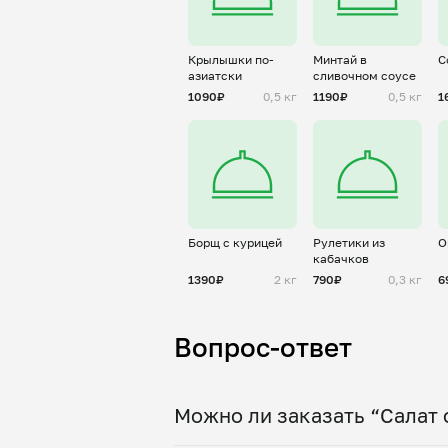
Крылышки по-
Минтай в
С
азиатски
сливочном соусе
1090₽
0,5 кг
1190₽
0,5 кг
1
Борщ с курицей
Рулетики из
О
кабачков
1390₽
2 кг
790₽
0,3 кг
6
Вопрос-ответ
Можно ли заказать “Салат 