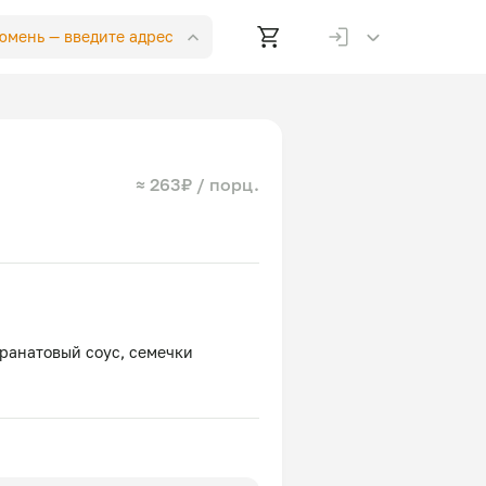
Тюмень —
введите адрес
≈ 263₽ / порц.