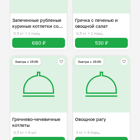
Запеченные рубленые
Гречка с печенью и
куриные котлетки со
овощной салат
спагетти
0,5 кг
≈ 1 порц.
0,5 кг
≈ 1 порц.
680 ₽
530 ₽
Завтра c 19:00
Завтра c 19:00
Гречнево-чечевичные
Овощное рагу
котлеты
0,5 кг
≈ 6 шт.
1 кг
≈ 4 порц.