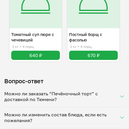
Томатный суп пюре с
Постный борщ с
чечевицей
фасолью
1 кг
≈ 4 порц.
1 кг
≈ 4 порц.
640 ₽
670 ₽
Вопрос-ответ
Можно ли заказать “Печёночный торт” с
доставкой по Тюмени?
Да, доставка на дом работает по всему городу!
Можно ли изменить состав блюда, если есть
Укажите удобное время — и получите свежее
пожелания?
домашнее блюдо в большой порции прямо с плиты.
Герметичная упаковка сохраняет тепло до 90