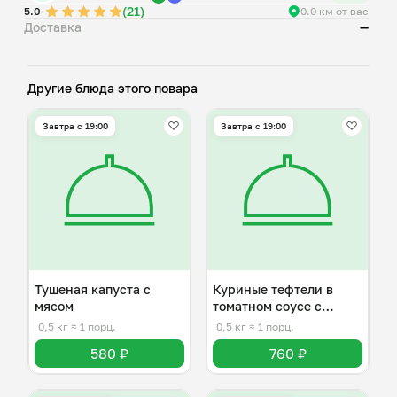
(21)
5.0
0.0 км от вас
Доставка
—
Другие блюда этого повара
Завтра c 19:00
Завтра c 19:00
Тушеная капуста с
Куриные тефтели в
мясом
томатном соусе с
макаронами
0,5 кг
≈ 1 порц.
0,5 кг
≈ 1 порц.
580 ₽
760 ₽