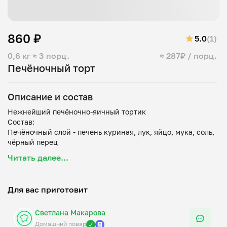
860 ₽
5.0
(1)
0,6 кг
≈ 3 порц.
≈ 287₽ / порц.
Печёночный торт
Описание и состав
Нежнейший печёночно-яичный тортик
Состав:
Печёночный слой - печень куриная, лук, яйцо, мука, соль,
чёрный перец
Яичный слой - яйцо, молоко, соль
Читать далее...
Для вас приготовит
Светлана Макарова
Домашний повар