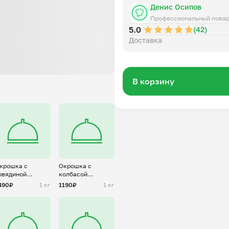
Денис Осипов
Профессиональный пова
5.0
(42)
Доставка
В корзину
крошка с
Окрошка с
овядиной
колбасой
нарезка)
(нарезка)
490₽
1 кг
1190₽
1 кг