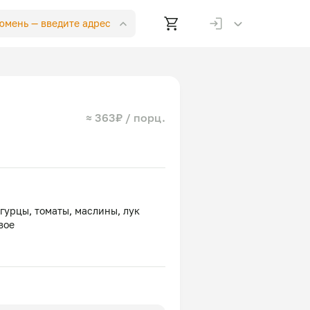
Тюмень —
введите адрес
≈ 363₽ / порц.
огурцы, томаты, маслины, лук