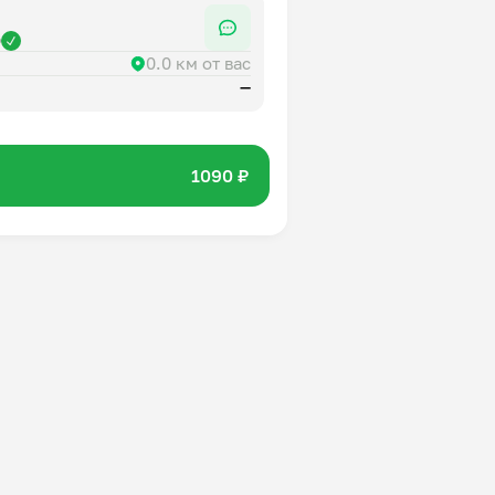
р
0.0 км от вас
—
1090 ₽