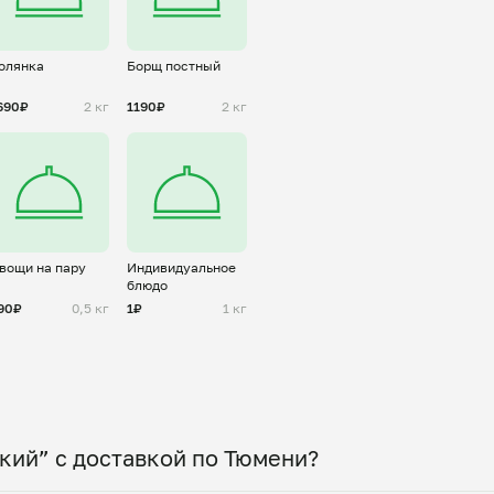
олянка
Борщ постный
690₽
2 кг
1190₽
2 кг
вощи на пару
Индивидуальное
блюдо
90₽
0,5 кг
1₽
1 кг
кий” с доставкой по Тюмени?