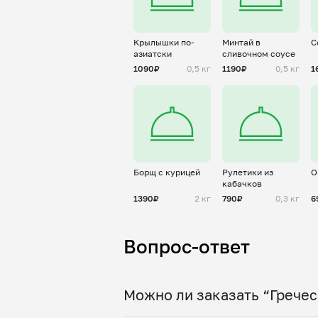
Крылышки по-
Минтай в
С
азиатски
сливочном соусе
1090₽
0,5 кг
1190₽
0,5 кг
1
Борщ с курицей
Рулетики из
О
кабачков
1390₽
2 кг
790₽
0,3 кг
6
Вопрос-ответ
Можно ли заказать “Гречес