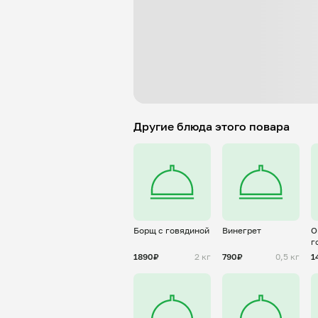
Другие блюда этого повара
Борщ с говядиной
Винегрет
О
г
(
1890₽
2 кг
790₽
0,5 кг
1