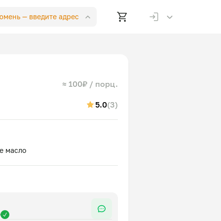
Тюмень —
введите адрес
≈ 100₽ / порц.
5.0
(3)
р