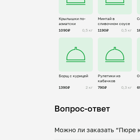
Крылышки по-
Минтай в
С
азиатски
сливочном соусе
1090₽
0,5 кг
1190₽
0,5 кг
1
Борщ с курицей
Рулетики из
О
кабачков
1390₽
2 кг
790₽
0,3 кг
6
Вопрос-ответ
Можно ли заказать “Пюре 