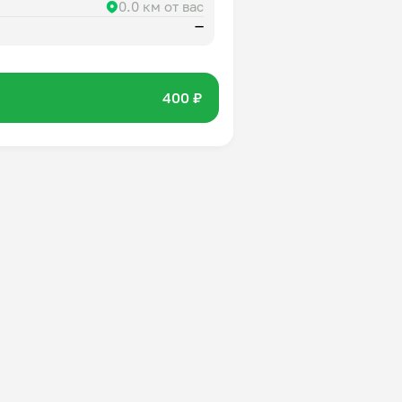
0.0 км от вас
—
400 ₽