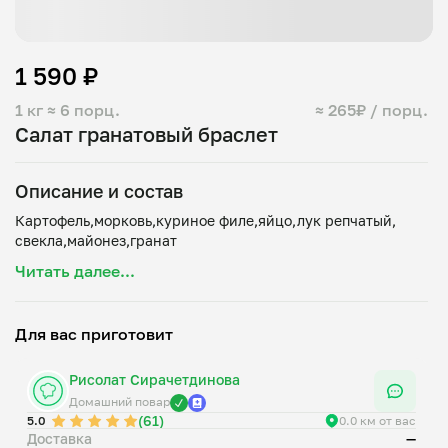
1 590 ₽
1 кг
≈ 6 порц.
≈ 265₽ / порц.
Салат гранатовый браслет
Описание и состав
Картофель,морковь,куриное филе,яйцо,лук репчатый,
Читать далее...
Для вас приготовит
Рисолат Сирачетдинова
Домашний повар
(61)
5.0
0.0 км от вас
Доставка
—