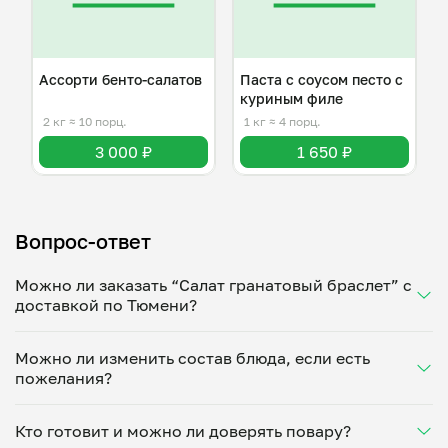
Ассорти бенто-салатов
Паста с соусом песто с
куриным филе
2 кг
≈ 10 порц.
1 кг
≈ 4 порц.
3 000 ₽
1 650 ₽
Вопрос-ответ
Можно ли заказать “Салат гранатовый браслет” с
доставкой по Тюмени?
Да, доставка на дом работает по всему городу!
Можно ли изменить состав блюда, если есть
Укажите удобное время — и получите свежее
пожелания?
домашнее блюдо в большой порции прямо с плиты.
Герметичная упаковка сохраняет тепло до 90
Конечно! Рисолат Сирачетдинова адаптирует
минут. Статус заказа отслеживайте в личном
Кто готовит и можно ли доверять повару?
блюдо под ваши предпочтения: уберет специи,
кабинете, а с поваром можно связаться напрямую в