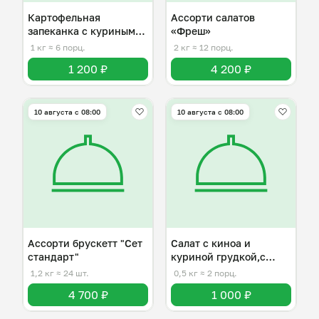
Картофельная
Ассорти салатов
запеканка с куриным
«Фреш»
фаршем
1 кг
≈ 6 порц.
2 кг
≈ 12 порц.
1 200 ₽
4 200 ₽
10 августа с 08:00
10 августа с 08:00
Ассорти брускетт "Сет
Салат с киноа и
стандарт"
куриной грудкой,с
ореховым соусом
1,2 кг
≈ 24 шт.
0,5 кг
≈ 2 порц.
4 700 ₽
1 000 ₽