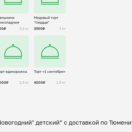
ельмени
Медовый торт
околадные
"Сердце"
00₽
0,1 кг
3500₽
1 кг
орт единорожка
Торт «1 сентября»
000₽
1,5 кг
4000₽
1,5 кг
Новогодний" детский” с доставкой по Тюмени