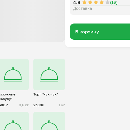
4.9
(16)
Доставка
В корзину
ирожные
Торт "Чак чак"
Лабубу"
500₽
0,6 кг
2500₽
1 кг