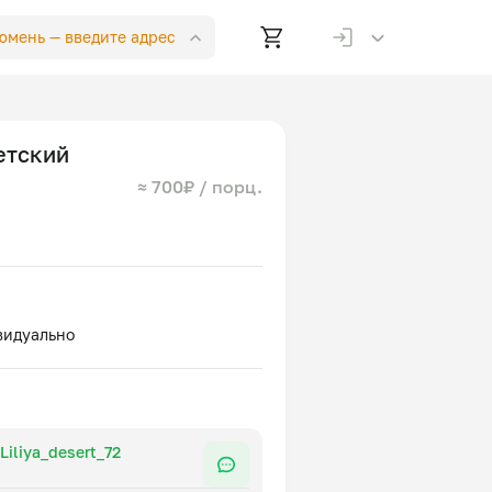
Тюмень —
введите адрес
етский
≈ 700₽ / порц.
Лилия Гайнутдинова. Liliya_desert_72