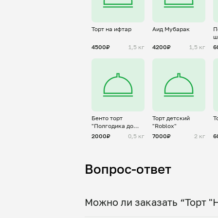
Торт на ифтар
Аид Мубарак
П
ш
4500₽
1,5 кг
4200₽
1,5 кг
6
Бенто торт
Торт детский
Т
"Полгодика до
"Roblox"
годика"
2000₽
0,5 кг
7000₽
2 кг
6
Вопрос-ответ
Можно ли заказать “Торт "