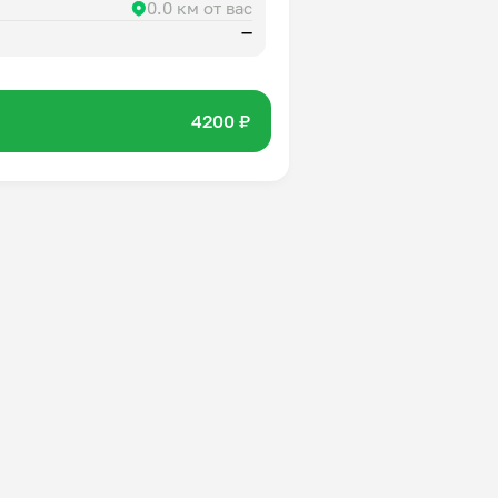
0.0 км от вас
—
4200 ₽