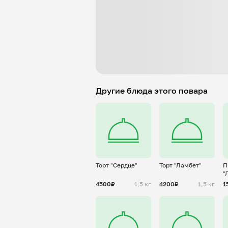
Другие блюда этого повара
Торт "Сердце"
Торт "Ламбет"
П
"
4500₽
1,5 кг
4200₽
1,5 кг
1