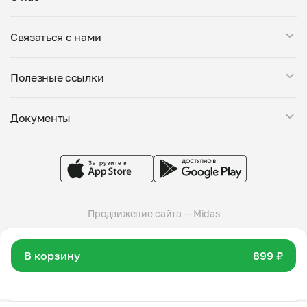
если его цена соответствует минимуму, или
вашего адреса для доставки или самовывоза.
добавить другие блюда от того же повара. В одном
Мой Повар — это сервис заказа блюд от личных поваров.
заказе могут быть только блюда от одного повара.
Связаться с нами
Все повара, представленные на платформе, проходят
тщательную проверку: мы дегустируем блюда, проверяем
Поддержка в Telegram
условия приготовления на кухне и знакомим поваров с
Полезные ссылки
support@mypovar.ru
требованиями пищевой безопасности. Блюда готовятся
большими порциями — от 0,5 кг. Вы можете оставить
Стать поваром
комментарий к заказу, указав свои предпочтения.
Документы
О компании
Доступны самовывоз и доставка от любого повара.
Города присутствия
Политика конфиденциальности
Telegram-канал
Пользовательское соглашение
Группа VK
Публичная оферта
Продвижение сайта — Midas
© 2026 Мой Повар
В корзину
899 ₽
Скачай приложение
Скачать
и пользуйся сервисом удобнее!