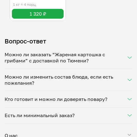
1 кг
≈ 4 порц.
1 320 ₽
Вопрос-ответ
Можно ли заказать “Жареная картошка с
грибами” с доставкой по Тюмени?
Да, доставка на дом работает по всему городу!
Можно ли изменить состав блюда, если есть
Укажите удобное время — и получите свежее
пожелания?
домашнее блюдо в большой порции прямо с плиты.
Герметичная упаковка сохраняет тепло до 90
Конечно! Мунзифа Ашурова адаптирует блюдо под
минут. Статус заказа отслеживайте в личном
Кто готовит и можно ли доверять повару?
ваши предпочтения: уберет специи, снизит
кабинете, а с поваром можно связаться напрямую в
количество соли, сахара или заменит ингредиенты.
чате. Рекомендуем оформлять заказ заранее —
“Жареная картошка с грибами” готовит Мунзифа
Укажите пожелания при оформлении или напишите
утром на вечер или сегодня на завтра.
Есть ли минимальный заказ?
Ашурова — проверенный повар из г.Тюмень.
напрямую в чат — домашние блюда готовятся
Каждый повар проходит дегустацию, показывает
именно так, как удобно вам.
Минимальная сумма заказа — 250 ₽. Можете
свою кухню и документы перед началом работы.
заказать на дом “Жареная картошка с грибами”,
Выбирайте по меню, отзывам или расстоянию до
О нас