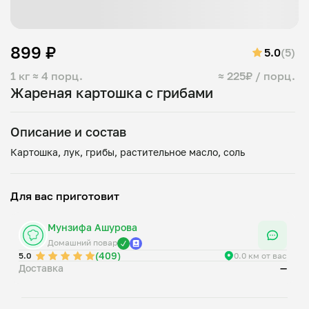
899 ₽
5.0
(5)
1 кг
≈ 4 порц.
≈ 225₽ / порц.
Жареная картошка с грибами
Описание и состав
Для вас приготовит
Мунзифа Ашурова
Домашний повар
(409)
5.0
0.0 км от вас
Доставка
—