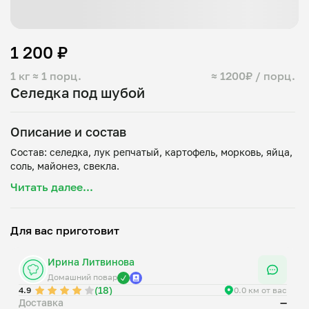
1 200 ₽
1 кг
≈ 1 порц.
≈ 1200₽ / порц.
Селедка под шубой
Описание и состав
Состав: селедка, лук репчатый, картофель, морковь, яйца,
Читать далее...
Для вас приготовит
Ирина Литвинова
Домашний повар
(18)
4.9
0.0 км от вас
Доставка
—