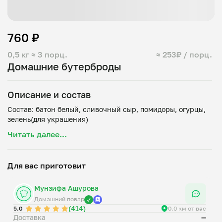
760 ₽
0,5 кг
≈ 3 порц.
≈ 253₽ / порц.
Домашние бутерброды
Описание и состав
Состав: батон белый, сливочный сыр, помидоры, огурцы,
Читать далее...
Для вас приготовит
Мунзифа Ашурова
Домашний повар
(414)
5.0
0.0 км от вас
Доставка
—