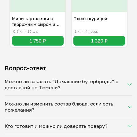
Мини-тарталетки с
Плов с курицей
творожным сыром и
красной икрой
0,3 кг
≈ 15 шт.
1 кг
≈ 4 порц.
1 750 ₽
1 320 ₽
Вопрос-ответ
Можно ли заказать “Домашние бутерброды” с
доставкой по Тюмени?
Да, доставка на дом работает по всему городу!
Можно ли изменить состав блюда, если есть
Укажите удобное время — и получите свежее
пожелания?
домашнее блюдо в большой порции прямо с плиты.
Герметичная упаковка сохраняет тепло до 90
Конечно! Мунзифа Ашурова адаптирует блюдо под
минут. Статус заказа отслеживайте в личном
Кто готовит и можно ли доверять повару?
ваши предпочтения: уберет специи, снизит
кабинете, а с поваром можно связаться напрямую в
количество соли, сахара или заменит ингредиенты.
чате. Рекомендуем оформлять заказ заранее —