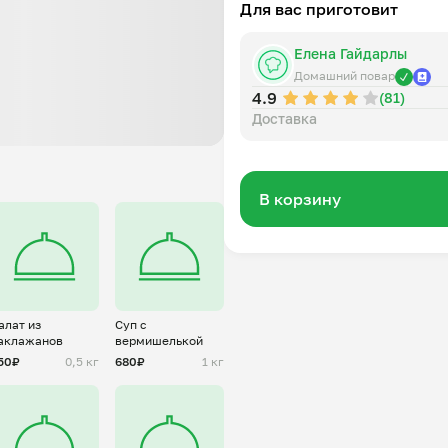
Для вас приготовит
Елена Гайдарлы
Домашний повар
4.9
(81)
Доставка
В корзину
алат из
Суп с
аклажанов
вермишелькой
50₽
0,5 кг
680₽
1 кг