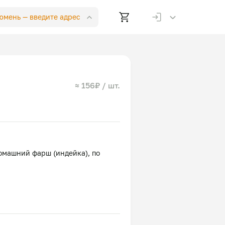
Тюмень —
введите адрес
≈ 156₽ / шт.
омашний фарш (индейка), по