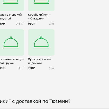
алат с морской
Корейский суп
апустой
«Юккедян»
80₽
0,6 кг
980₽
1 кг
рестьянский суп
Суп гречневый с
Затируха»
индейкой
80₽
1 кг
720₽
1 кг
ики” с доставкой по Тюмени?