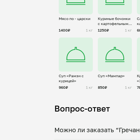
Мясо по - царски
Куриные бочонки
С
с картофельным
к
пюре
1400₽
1 кг
1250₽
1 кг
6
Суп «Рамэн с
Суп «Мампар»
К
курицей»
«
960₽
1 кг
850₽
1 кг
7
Вопрос-ответ
Можно ли заказать “Гречан