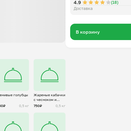
4.9
(18)
Доставка
В корзину
енивые голубцы
Жареные кабачки
с чесноком и
помидором
50₽
0,5 кг
750₽
0,5 кг