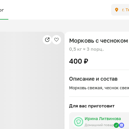
ог
г. 
Морковь с чесноком
0,5 кг
≈ 3 порц.
400 ₽
Описание и состав
Для вас приготовит
Ирина Литвинова
Домашний повар