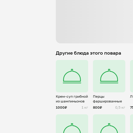
Другие блюда этого повара
Крем-суп грибной
Перцы
Л
из шампиньонов
фаршированные
1000₽
1 кг
800₽
0,5 кг
7