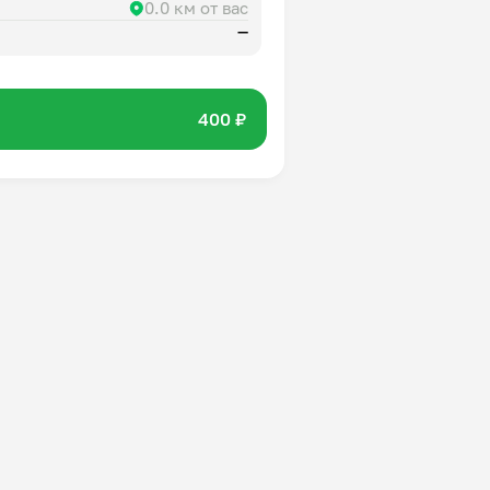
0.0 км от вас
—
400 ₽