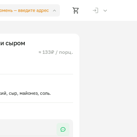
Тюмень —
введите адрес
 и сыром
≈ 133₽ / порц.