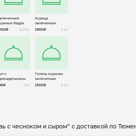
апеченные
Курица
уриные бедра
запеченная
000₽
0,5 кг
1900₽
1 кг
уп с
Голень куриная
рикадельками
запеченная
80₽
1 кг
1500₽
1 кг
ь с чесноком и сыром” с доставкой по Тюме