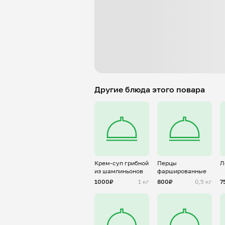
Другие блюда этого повара
Крем-суп грибной
Перцы
Л
из шампиньонов
фаршированные
1000₽
1 кг
800₽
0,5 кг
7