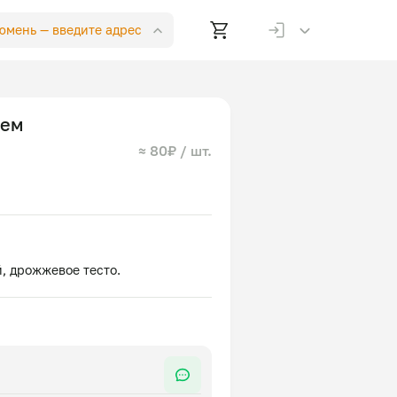
Тюмень —
введите адрес
лем
≈ 80₽ / шт.