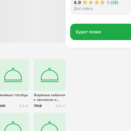
4.9
(18)
Доставка
Будет позже
енивые голубцы
Жареные кабачки
с чесноком и
помидором
50₽
0,5 кг
750₽
0,5 кг