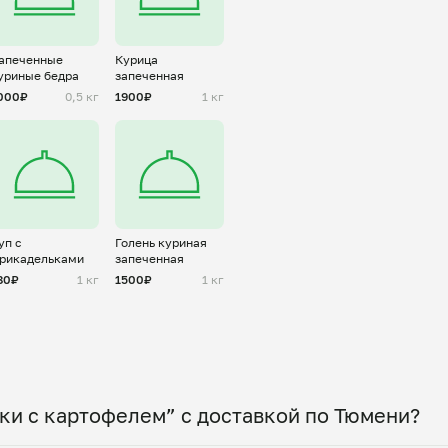
апеченные
Курица
уриные бедра
запеченная
000₽
0,5 кг
1900₽
1 кг
уп с
Голень куриная
рикадельками
запеченная
80₽
1 кг
1500₽
1 кг
ки с картофелем” с доставкой по Тюмени?